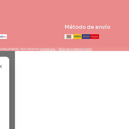
Método de envío
s consumidores. Para reclamos
ingresá acá.
/
Botón de arrepentimiento
×