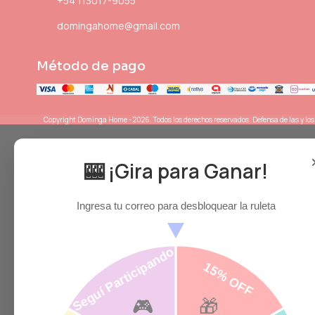
+54 113017-9055
domingahome@gmail.com
Método de pago
Copyright Dominga Home - 2026. Todos los derechos reservados. Defensa de las y lo
🎰 ¡Gira para Ganar!
Ingresa tu correo para desbloquear la ruleta
Seguí Participando
15% OFF
🎮
🎁